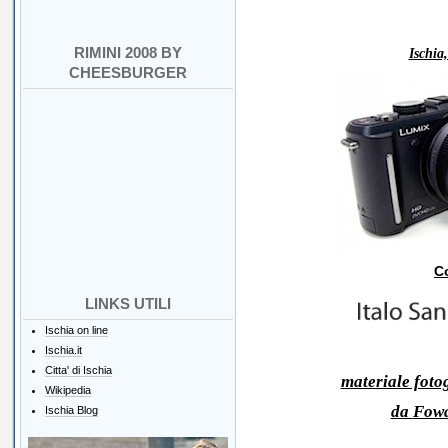
RIMINI 2008 BY
Ischia
CHEESBURGER
Co
LINKS UTILI
Ischia on line
Ischia.it
Citta' di Ischia
materiale foto
Wikipedia
da
Fow
Ischia Blog