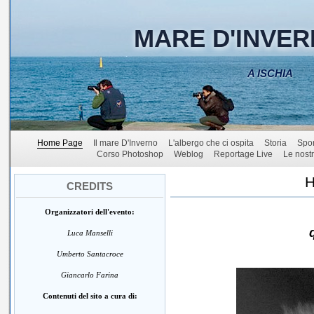
MARE D'INVER
A ISCHIA
Home Page
Il mare D'Inverno
L'albergo che ci ospita
Storia
Spo
Corso Photoshop
Weblog
Reportage Live
Le nostr
CREDITS
Organizzatori dell'evento:
Luca Manselli
Umberto Santacroce
Giancarlo Farina
Contenuti del sito a cura di: